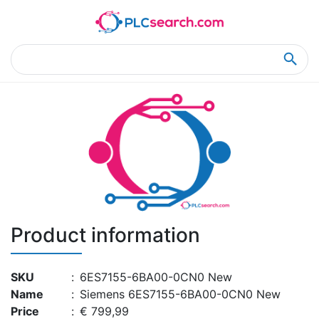
Home
Product Details
Product Details
Product information
SKU
:
6ES7155-6BA00-0CN0 New
Name
:
Siemens 6ES7155-6BA00-0CN0 New
Price
:
€ 799,99